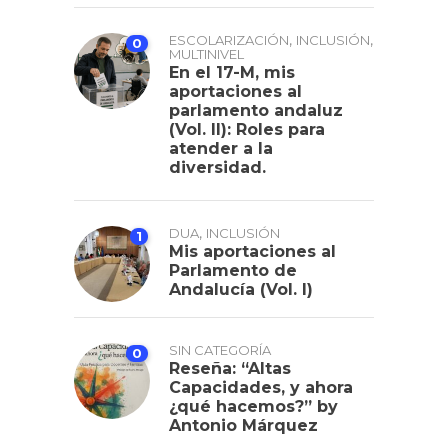
,
,
ESCOLARIZACIÓN
INCLUSIÓN
0
MULTINIVEL
En el 17-M, mis
aportaciones al
parlamento andaluz
(Vol. II): Roles para
atender a la
diversidad.
,
DUA
INCLUSIÓN
1
Mis aportaciones al
Parlamento de
Andalucía (Vol. I)
SIN CATEGORÍA
0
Reseña: “Altas
Capacidades, y ahora
¿qué hacemos?” by
Antonio Márquez