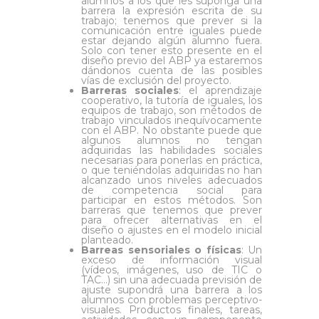
alumnos a los que les suponga una
barrera la expresión escrita de su
trabajo; tenemos que prever si la
comunicación entre iguales puede
estar dejando algún alumno fuera.
Solo con tener esto presente en el
diseño previo del ABP ya estaremos
dándonos cuenta de las posibles
vías de exclusión del proyecto.
Barreras sociales
: el aprendizaje
cooperativo, la tutoría de iguales, los
equipos de trabajo, son métodos de
trabajo vinculados inequívocamente
con el ABP. No obstante puede que
algunos alumnos no tengan
adquiridas las habilidades sociales
necesarias para ponerlas en práctica,
o que teniéndolas adquiridas no han
alcanzado unos niveles adecuados
de competencia social para
participar en estos métodos. Son
barreras que tenemos que prever
para ofrecer alternativas en el
diseño o ajustes en el modelo inicial
planteado.
Barreas sensoriales o físicas
: Un
exceso de información visual
(vídeos, imágenes, uso de TIC o
TAC…) sin una adecuada previsión de
ajuste supondrá una barrera a los
alumnos con problemas perceptivo-
visuales. Productos finales, tareas,