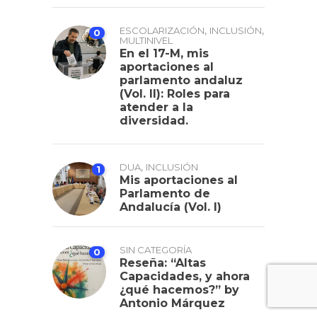
,
,
ESCOLARIZACIÓN
INCLUSIÓN
0
MULTINIVEL
En el 17-M, mis
aportaciones al
parlamento andaluz
(Vol. II): Roles para
atender a la
diversidad.
,
DUA
INCLUSIÓN
1
Mis aportaciones al
Parlamento de
Andalucía (Vol. I)
SIN CATEGORÍA
0
Reseña: “Altas
Capacidades, y ahora
¿qué hacemos?” by
Antonio Márquez