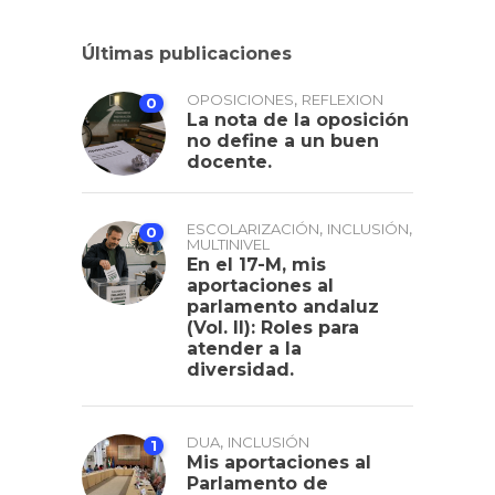
Últimas publicaciones
,
OPOSICIONES
REFLEXION
0
La nota de la oposición
no define a un buen
docente.
,
,
ESCOLARIZACIÓN
INCLUSIÓN
0
MULTINIVEL
En el 17-M, mis
aportaciones al
parlamento andaluz
(Vol. II): Roles para
atender a la
diversidad.
,
DUA
INCLUSIÓN
1
Mis aportaciones al
Parlamento de