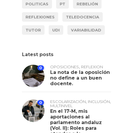
POLITICAS
PT
REBELIÓN
REFLEXIONES
TELEDOCENCIA
TUTOR
UDI
VARIABILIDAD
Latest posts
,
OPOSICIONES
REFLEXION
0
La nota de la oposición
no define a un buen
docente.
,
,
ESCOLARIZACIÓN
INCLUSIÓN
0
MULTINIVEL
En el 17-M, mis
aportaciones al
parlamento andaluz
(Vol. II): Roles para