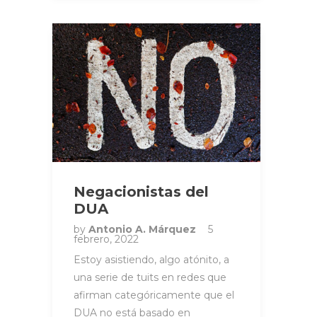
Negacionistas del
DUA
by
Antonio A. Márquez
5
febrero, 2022
Estoy asistiendo, algo atónito, a
una serie de tuits en redes que
afirman categóricamente que el
DUA no está basado en