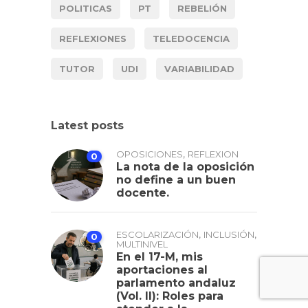
POLITICAS
PT
REBELIÓN
REFLEXIONES
TELEDOCENCIA
TUTOR
UDI
VARIABILIDAD
Latest posts
,
OPOSICIONES
REFLEXION
0
La nota de la oposición
no define a un buen
docente.
,
,
ESCOLARIZACIÓN
INCLUSIÓN
0
MULTINIVEL
En el 17-M, mis
aportaciones al
parlamento andaluz
(Vol. II): Roles para