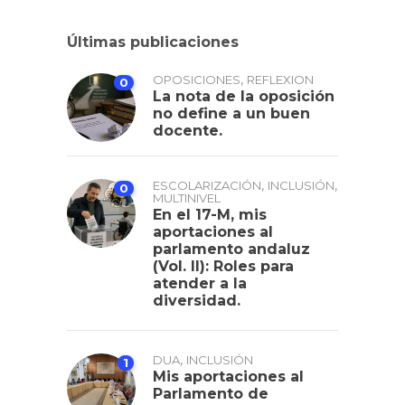
Últimas publicaciones
,
OPOSICIONES
REFLEXION
0
La nota de la oposición
no define a un buen
docente.
,
,
ESCOLARIZACIÓN
INCLUSIÓN
0
MULTINIVEL
En el 17-M, mis
aportaciones al
parlamento andaluz
(Vol. II): Roles para
atender a la
diversidad.
,
DUA
INCLUSIÓN
1
Mis aportaciones al
Parlamento de