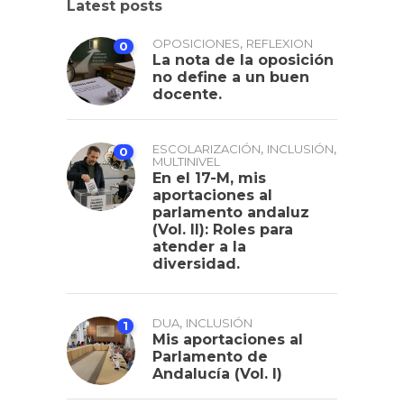
Latest posts
,
OPOSICIONES
REFLEXION
0
La nota de la oposición
no define a un buen
docente.
,
,
ESCOLARIZACIÓN
INCLUSIÓN
0
MULTINIVEL
En el 17-M, mis
aportaciones al
parlamento andaluz
(Vol. II): Roles para
atender a la
diversidad.
,
DUA
INCLUSIÓN
1
Mis aportaciones al
Parlamento de
Andalucía (Vol. I)