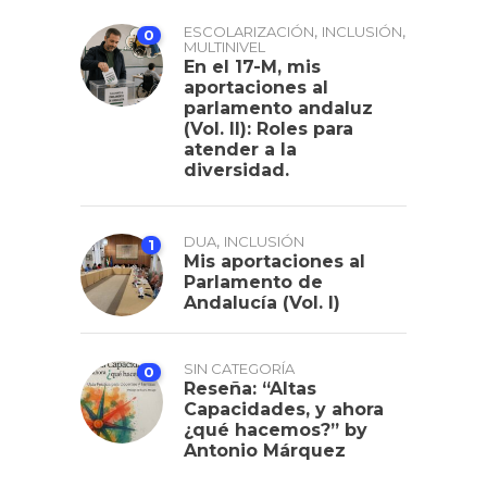
,
,
ESCOLARIZACIÓN
INCLUSIÓN
0
MULTINIVEL
En el 17-M, mis
aportaciones al
parlamento andaluz
(Vol. II): Roles para
atender a la
diversidad.
,
DUA
INCLUSIÓN
1
Mis aportaciones al
Parlamento de
Andalucía (Vol. I)
SIN CATEGORÍA
0
Reseña: “Altas
Capacidades, y ahora
¿qué hacemos?” by
Antonio Márquez