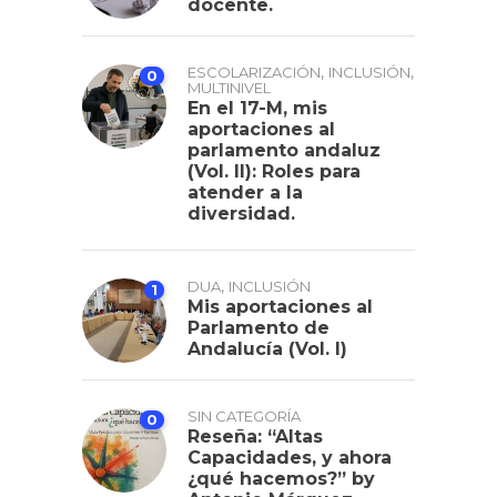
docente.
,
,
ESCOLARIZACIÓN
INCLUSIÓN
0
MULTINIVEL
En el 17-M, mis
aportaciones al
parlamento andaluz
(Vol. II): Roles para
atender a la
diversidad.
,
DUA
INCLUSIÓN
1
Mis aportaciones al
Parlamento de
Andalucía (Vol. I)
SIN CATEGORÍA
0
Reseña: “Altas
Capacidades, y ahora
¿qué hacemos?” by