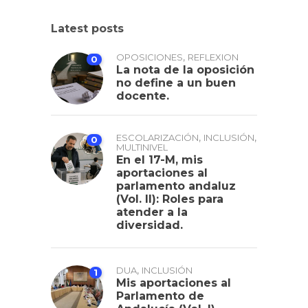
Latest posts
,
OPOSICIONES
REFLEXION
0
La nota de la oposición
no define a un buen
docente.
,
,
ESCOLARIZACIÓN
INCLUSIÓN
0
MULTINIVEL
En el 17-M, mis
aportaciones al
parlamento andaluz
(Vol. II): Roles para
atender a la
diversidad.
,
DUA
INCLUSIÓN
1
Mis aportaciones al
Parlamento de