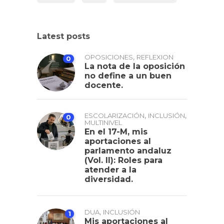
Latest posts
,
OPOSICIONES
REFLEXION
0
La nota de la oposición
no define a un buen
docente.
,
,
ESCOLARIZACIÓN
INCLUSIÓN
0
MULTINIVEL
En el 17-M, mis
aportaciones al
parlamento andaluz
(Vol. II): Roles para
atender a la
diversidad.
,
DUA
INCLUSIÓN
1
Mis aportaciones al