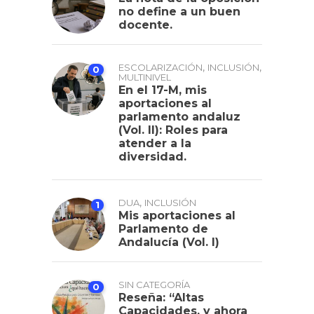
no define a un buen
docente.
,
,
ESCOLARIZACIÓN
INCLUSIÓN
0
MULTINIVEL
En el 17-M, mis
aportaciones al
parlamento andaluz
(Vol. II): Roles para
atender a la
diversidad.
,
DUA
INCLUSIÓN
1
Mis aportaciones al
Parlamento de
Andalucía (Vol. I)
SIN CATEGORÍA
0
Reseña: “Altas
Capacidades, y ahora