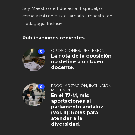
Soy Maestro de Educación Especial, o
como a mí me gusta llamarlo... maestro de
Pedagogía Inclusiva.
Publicaciones recientes
,
OPOSICIONES
REFLEXION
0
La nota de la oposición
no define a un buen
docente.
,
,
ESCOLARIZACIÓN
INCLUSIÓN
0
MULTINIVEL
En el 17-M, mis
aportaciones al
parlamento andaluz
(Vol. II): Roles para
atender a la
diversidad.