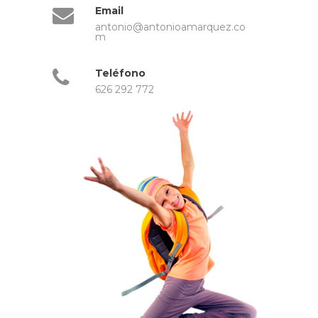
Email
antonio@antonioamarquez.co
m
Teléfono
626 292 772