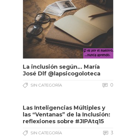
La inclusión según… María
José Dlf @lapsicogoloteca
0
SIN CATEGORÍA
Las Inteligencias Múltiples y
las “Ventanas” de la Inclusión:
reflexiones sobre #JIPAtq15
3
SIN CATEGORÍA