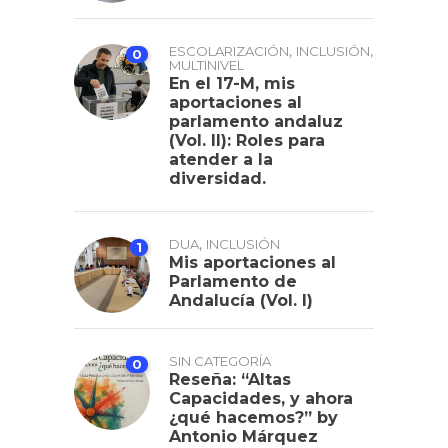
,
,
ESCOLARIZACIÓN
INCLUSIÓN
0
MULTINIVEL
En el 17-M, mis
aportaciones al
parlamento andaluz
(Vol. II): Roles para
atender a la
diversidad.
,
DUA
INCLUSIÓN
1
Mis aportaciones al
Parlamento de
Andalucía (Vol. I)
SIN CATEGORÍA
0
Reseña: “Altas
Capacidades, y ahora
¿qué hacemos?” by
Antonio Márquez