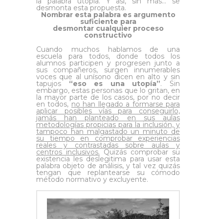
la palabra utopía. Y así, sin más… se
desmonta esta propuesta.
Nombrar esta palabra es argumento
suficiente para
desmontar cualquier proceso
constructivo
Cuando muchos hablamos de una
escuela para todos, donde todos los
alumnos participen y progresen junto a
sus compañeros, surgen innumerables
voces que al unísono dicen en alto y sin
tapujos
“eso es una utopía”
. Sin
embargo, estas personas que lo gritan, en
la mayor parte de los casos, por no decir
en todos,
no han llegado a formarse para
aplicar posibles vías para conseguirlo,
jamás han planteado en sus aulas
metodologías propicias para la inclusión, y
tampoco han malgastado un minuto de
su tiempo en comprobar experiencias
reales y contrastadas sobre aulas y
centros inclusivos.
Quizás comprobar su
existencia les deslegitima para usar esta
palabra objeto de análisis, y tal vez quizás
tengan que replantearse su cómodo
método normativo y excluyente.