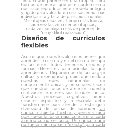
(esto sí que parece ser una utopía). Pero
hemos de pensar que este conformismo
nos hace reproducir este modelo antiguo
y rígido para volcarlo en una sociedad más
individualista y falta de principios morales.
Mis utopías cada vez tienen más fuerza,
cada vez las veo menos utópicas,
cada vez se alejan más de parecer de
“muy difícil realización”
Diseños de currículos
flexibles
Asumir que todos los alumnos tienen que
aprender lo mismo y en el mismo tiempo
es un error. Todos tenemos modos y
formas diferentes para asimilar lo que
aprendemos. Disponemos de un bagaje
cultural y experiencial propio, que unido a
nuestras redes neuronales de
conocimiento únicas y personales hacen
que nuestros focos de atención, nuestra
motivación e interés sea también único.
Nuestros procesos cognitivos tienen
carácter específico y la escuela debe
transformarse para atender a esta gran
diversidad de formas de aprender.
Un
currículo abierto, flexible y personalizado
que fuese la base para construir a cada
alumno como ser único. Un currículo que
no fuese mínimo sino “exacto” para cada