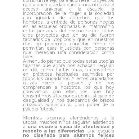
como un reflejo para acometer proyectos
que a priori puedan parecernos utopías: el
acceso universal a la escuela, la
incorporación de la mujer a la sociedad
con igualdad de derechos que los
hombres, la entrada de personas negras
en las escuelas ordinarias, el matrimonio
entre personas del mismo sexo… Todos
ellos proyectos que en su día fueron
tachados de utópicos y que en nuestros
días no podemos concebir cómo se
permitían esas injusticias con personas
que merecían una consideración como
tales.
A menudo pienso que todas estas utopías
tajantes que ahora nos achacan llegarán
un día, como tantas otras, a convertirse
en prácticas habituales asumidas por
todos los ciudadanos. Y estos ciudadanos
quizás miren al pasado y no nos
comprendan a nosotros, los que hoy
convivimos con ellas, los que hoy
consentimos situaciones de injusticia o de
desigualdad y nos quedamos de brazos
cruzados apelando al gran poder de la
palabra “utopía”.
Mientras sigamos aferrándonos a la
utopía, muchos niños seguirán asistiendo
a
una escuela vacía de afectividad y
respeto a las diferencias
, una escuela
no diseñada para alumnos felices