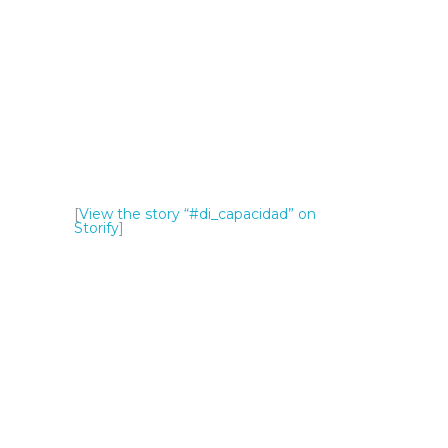
[
View the story “#di_capacidad” on
Storify
]