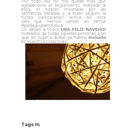
Por todo ello no me queda más que
agradeceros el seguimiento realizado al
blog, el interés mostrado por las
temáticas tratadas y, a buen seguro, la
futura participación activa en esta
idea que hemos venido en llamar
#pedagogíainclusiva.
Os deseo a todos
UNA FELIZ NAVIDAD
rodeados de todas aquellas personas a las
que sin lugar a dudas ya habéis
incluido
en vuestros corazones
Tags In