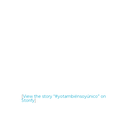
[
View the story “#yotambiénsoyúnico” on
Storify
]