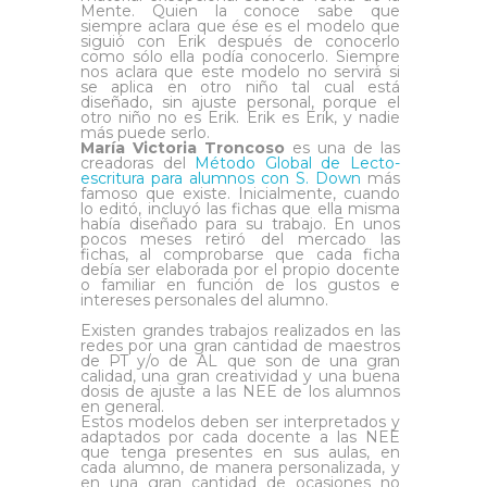
Mente. Quien la conoce sabe que
siempre aclara que ése es el modelo que
siguió con Erik después de conocerlo
como sólo ella podía conocerlo. Siempre
nos aclara que este modelo no servirá si
se aplica en otro niño tal cual está
diseñado, sin ajuste personal, porque el
otro niño no es Erik. Erik es Erik, y nadie
más puede serlo.
María Victoria Troncoso
es una de las
creadoras del
Método Global de Lecto-
escritura para alumnos con S. Down
más
famoso que existe. Inicialmente, cuando
lo editó, incluyó las fichas que ella misma
había diseñado para su trabajo. En unos
pocos meses retiró del mercado las
fichas, al comprobarse que cada ficha
debía ser elaborada por el propio docente
o familiar en función de los gustos e
intereses personales del alumno.
Existen grandes trabajos realizados en las
redes por una gran cantidad de maestros
de PT y/o de AL que son de una gran
calidad, una gran creatividad y una buena
dosis de ajuste a las NEE de los alumnos
en general.
Estos modelos deben ser interpretados y
adaptados por cada docente a las NEE
que tenga presentes en sus aulas, en
cada alumno, de manera personalizada, y
en una gran cantidad de ocasiones no