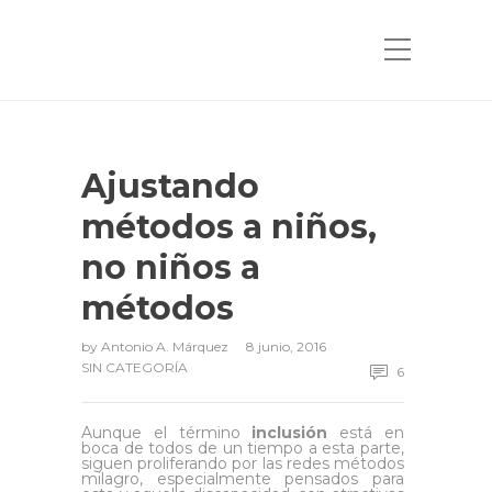
Ajustando
métodos a niños,
no niños a
métodos
by
Antonio A. Márquez
8 junio, 2016
SIN CATEGORÍA
6
Aunque el término
inclusión
está en
boca de todos de un tiempo a esta parte,
siguen proliferando por las redes métodos
milagro, especialmente pensados para