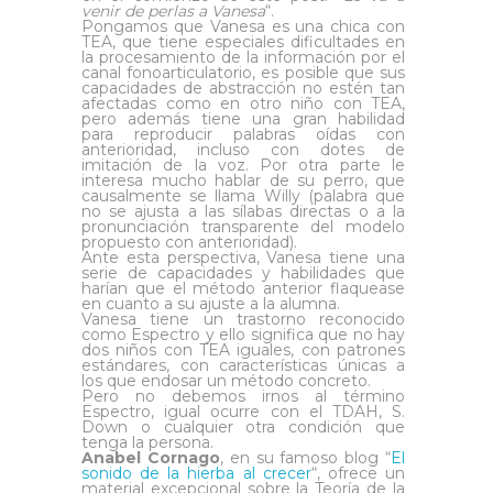
venir de perlas a Vanesa
“.
Pongamos que Vanesa es una chica con
TEA, que tiene especiales dificultades en
la procesamiento de la información por el
canal fonoarticulatorio, es posible que sus
capacidades de abstracción no estén tan
afectadas como en otro niño con TEA,
pero además tiene una gran habilidad
para reproducir palabras oídas con
anterioridad, incluso con dotes de
imitación de la voz. Por otra parte le
interesa mucho hablar de su perro, que
causalmente se llama Willy (palabra que
no se ajusta a las sílabas directas o a la
pronunciación transparente del modelo
propuesto con anterioridad).
Ante esta perspectiva, Vanesa tiene una
serie de capacidades y habilidades que
harían que el método anterior flaquease
en cuanto a su ajuste a la alumna.
Vanesa tiene un trastorno reconocido
como Espectro y ello significa que no hay
dos niños con TEA iguales, con patrones
estándares, con características únicas a
los que endosar un método concreto.
Pero no debemos irnos al término
Espectro, igual ocurre con el TDAH, S.
Down o cualquier otra condición que
tenga la persona.
Anabel Cornago
, en su famoso blog “
El
sonido de la hierba al crecer
“, ofrece un
material excepcional sobre la Teoría de la