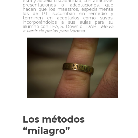
esta y aquella discapacidad, con atractivas
presentaciones o adaptaciones, que
hacen que los maestros, especialmente
los de PT, sucumban sin remedio y
terminen en aceptarlos como suyos,
incorporándolos a sus aulas para su
alumno con TEA, S. Down o TDAH…
Me va
a venir de perlas para Vanesa…
Los métodos
“milagro”