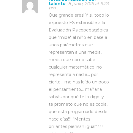
talento
8 junio, 2016 at 9:23
pm
Que grande eres! Y si, todo lo
expuesto ES extensible a la
Evaluación Psicopedagógica
que "mide" al niño en base a
unos parámetros que
representan a una media,
media que como sabe
cualquier matemático, no
representa a nadie… por
cierto… me has leído un poco
el pensamiento… mañana
sabrás por qué te lo digo, y
te prometo que no es copia,
que esta programado desde
hace días!!!! "Mentes
brillantes piensan igual"???