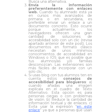
Busca una alternativa.
Envía la información
preferentemente con enlaces
web.
Cuando tu alumnado está ya
en cursos más avanzados de
primaria o en secundaria, es
preferible enviar un enlace a un
documento concreto. Esto ocurre
porque actualmente, los
navegadores ofrecen una gran
cantidad de soluciones de
accesibilidad solo con un clic (revisa
apartado anterior de este post). Los
documentos en formato clásico
necesitan de unos mínimos
conocimientos de accesibilidad en
Windows o IOS que es posible que
tus alumnos/as y/o familias
desconozcan. Las extensiones son
más fáciles de incorporar con un
solo clic.
Si usas blog con tus alumnos ten en
cuenta estos
consejos de
accesibilidad para blogueros
: a)
cuando añadas una imagen
explícala en el cuadro de Texto
Alternativo. Esta opción es para
personas ciegas o con problemas
de visión. b) Reduce la cantidad de
información textual y de enlaces. c)
Evita usar la expresión “
en este
enlace
” ya que a personas que usan