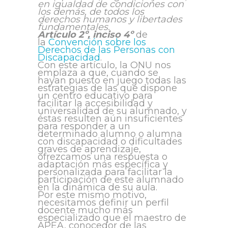
en igualdad de condiciones con
los demás, de todos los
derechos humanos y libertades
fundamentales.
Artículo 2º, inciso 4º
de
la
Convención sobre los
Derechos de las Personas con
Discapacidad
.
Con este artículo, la ONU nos
emplaza a que, cuando se
hayan puesto en juego todas las
estrategias de las que dispone
un centro educativo para
facilitar la accesibilidad y
universalidad de su alumnado, y
éstas resulten aún insuficientes
para responder a un
determinado alumno o alumna
con discapacidad o dificultades
graves de aprendizaje,
ofrezcamos una respuesta o
adaptación más específica y
personalizada para facilitar la
participación de este alumnado
en la dinámica de su aula.
Por este mismo motivo,
necesitamos definir un perfil
docente mucho más
especializado que el maestro de
APEA, conocedor de las