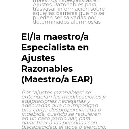
maestros Especialistas en
Ajustes Razonables para
trasvasar información sobre
aquellas barreras que no se
pueden ser salvadas por
determinados alumnos/as.
El/la maestro/a
Especialista en
Ajustes
Razonables
(Maestro/a EAR)
Por “ajustes razonables” se
entenderán las modificaciones y
adaptaciones necesarias y
adecuadas que no impongan
una carga desproporcionada o
indebida, cuando se requieren
en un caso particular, para
garantizar a las personas con
discapacidad, el goce o ejercicio,