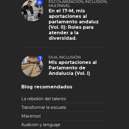
,
,
ESCOLARIZACIÓN
INCLUSIÓN
0
MULTINIVEL
En el 17-M, mis
aportaciones al
parlamento andaluz
(Vol. II): Roles para
atender a la
diversidad.
,
DUA
INCLUSIÓN
1
Mis aportaciones al
Parlamento de
Andalucía (Vol. I)
Blog recomendados
La rebelión del talento
Transformar la escuela
Mavensol
Audición y lenguaje