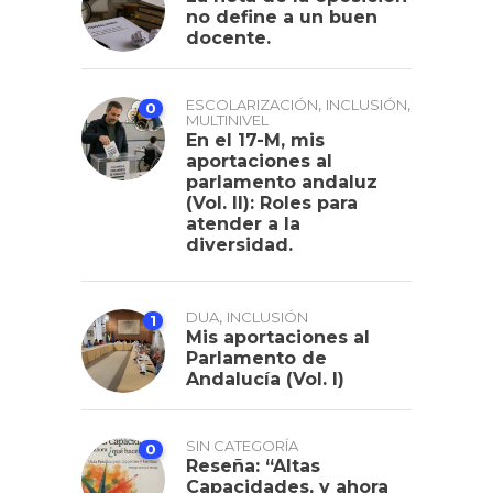
no define a un buen
docente.
,
,
ESCOLARIZACIÓN
INCLUSIÓN
0
MULTINIVEL
En el 17-M, mis
aportaciones al
parlamento andaluz
(Vol. II): Roles para
atender a la
diversidad.
,
DUA
INCLUSIÓN
1
Mis aportaciones al
Parlamento de
Andalucía (Vol. I)
SIN CATEGORÍA
0
Reseña: “Altas
Capacidades, y ahora