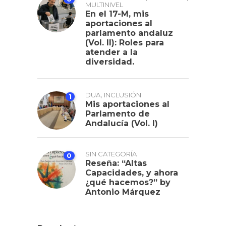
MULTINIVEL
En el 17-M, mis
aportaciones al
parlamento andaluz
(Vol. II): Roles para
atender a la
diversidad.
,
DUA
INCLUSIÓN
1
Mis aportaciones al
Parlamento de
Andalucía (Vol. I)
SIN CATEGORÍA
0
Reseña: “Altas
Capacidades, y ahora
¿qué hacemos?” by
Antonio Márquez