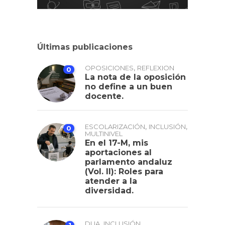
Últimas publicaciones
,
OPOSICIONES
REFLEXION
0
La nota de la oposición
no define a un buen
docente.
,
,
ESCOLARIZACIÓN
INCLUSIÓN
0
MULTINIVEL
En el 17-M, mis
aportaciones al
parlamento andaluz
(Vol. II): Roles para
atender a la
diversidad.
,
DUA
INCLUSIÓN
1